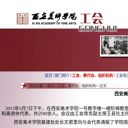
首页
部门简介
工会、教代会、组织机构
工会有
当前位置：
首页
>>
工会、教代会、组织机构
>>
正文
西安美
2015年5月7日下午，在西安美术学院一号教学楼一楼阶梯
和离退休代表，共计80余人。会议由工会常务副主席王县社主
西安美术学院基建处处长
文君里
向与会代表通报了学院南